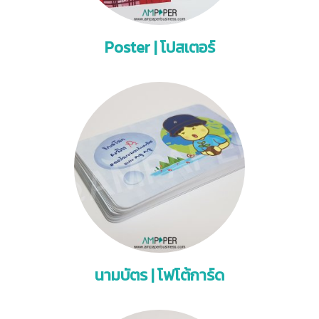
Poster | โปสเตอร์
นามบัตร | โฟโต้การ์ด