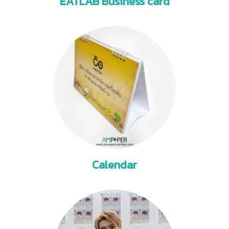
EATLAB Business card
Calendar