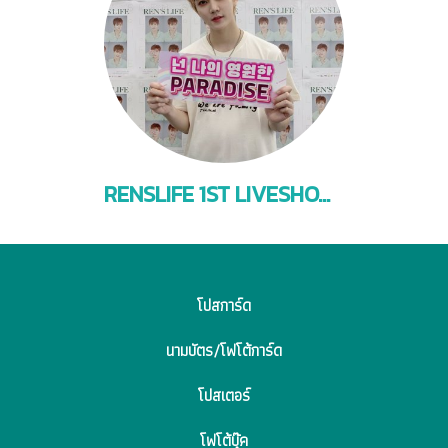
RENSLIFE 1ST LIVESHOW BKK
โปสการ์ด
นามบัตร/โฟโต้การ์ด
โปสเตอร์
โฟโต้บุ๊ค