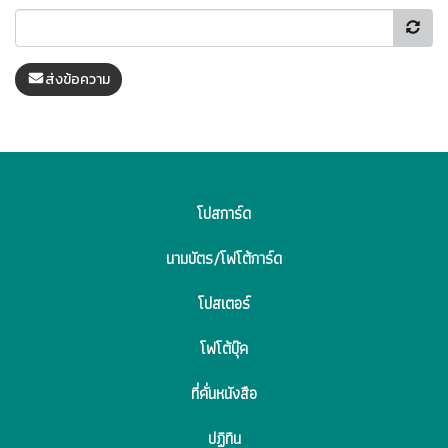
ส่งข้อความ
โปสการ์ด
นามบัตร/โฟโต้การ์ด
โปสเตอร์
โฟโต้บุ๊ค
ที่คั่นหนังสือ
ปฏิทิน