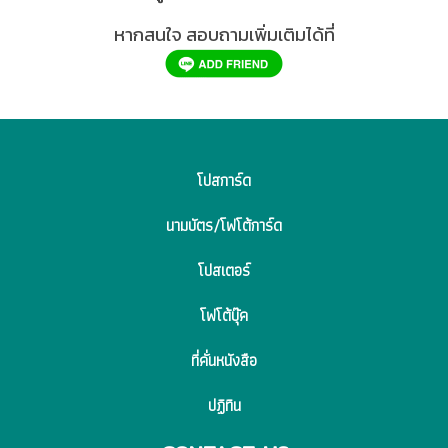
หากสนใจ สอบถามเพิ่มเติมได้ที่
โปสการ์ด
นามบัตร/โฟโต้การ์ด
โปสเตอร์
โฟโต้บุ๊ค
ที่คั่นหนังสือ
ปฏิทิน