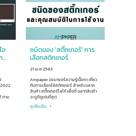
 ไอ
ชนิดของ 'สติ๊กเกอร์' การ
ก
เลือกสติกเกอร์
21 เม.ย 2563
2
Ampaper ขอมาแชร์ความรู้เนื้อหา เกี่ยว
ี 2022
กับการเลือกใช้สติกเกอร์ สำหรับฉลาก
สินค้า สติ๊กเกอร์โลโก้ เพื่อที่ ฉลากสินค้า
้ ตาม
จะดูดีดูเด่นที่สุด
ินค้า
ดูเพิ่มเติม