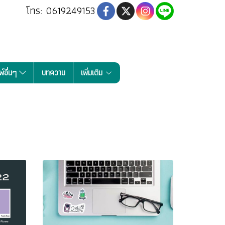
โทร: 0619249153
พ์อื่นๆ
บทความ
เพิ่มเติม