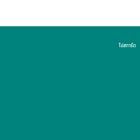
โปสการ์ด