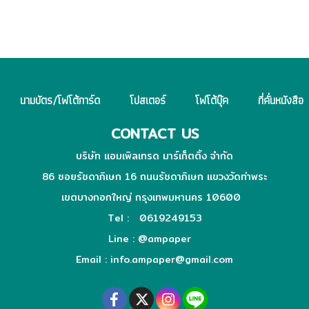
นามบัตร/โฟโต้การ์ด
โปสเตอร์
โฟโต้บุ๊ค
ที่คั่นหนังสือ
CONTACT US
บริษัท แอมเพิลเทรด มาร์เก็ตติ้ง จำกัด
86 ซอยรัชดาภิเษก 16 ถนนรัชดาภิเษก แขวงวัดท่าพระ
เขตบางกอกใหญ่ กรุงเทพมหานคร 10600
Tel : 0619249153
Line :
@ampaper
Email : info.ampaper@gmail.com