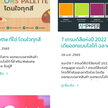
tte ที่ใช่ โดนใจทุกสี
7 เทรนด์สีแห่งปี 2022
เดียออกแบบโลโก้ ฉลา
. 2565
สินค้า
26 ม.ค. 2565
วยในการ ออกแบบฉลากสินค้า
บโลโก้ ที่สำคัญ Website
แนะนำ!! 7 เทรนด์สีน่าใช้แห่งปี 202
 จับคู่สี
Ampaper แนะนำ 7 เทรนด์สีแห่งป
ใครที่กำลังมองหาตัวช่วย ไอเดีย
เติม
ออกแบบฉลากสินค้า ออกแบบโลโก
มาดูกัน ยังมีบทความเกี่ยวกับฉลากส
ดูเพิ่มเติม
อีกมากมาย