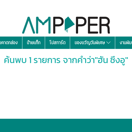
ยคาดกล่อง
ป้ายแท็ก
โปสการ์ด
ของขวัญวันพิเศษ
งานพิม
ค้นพบ 1 รายการ จากคำว่า"ฮัน ซึงอู"