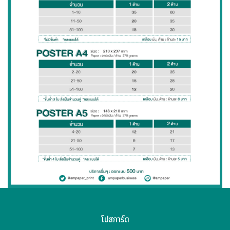
โปสการ์ด